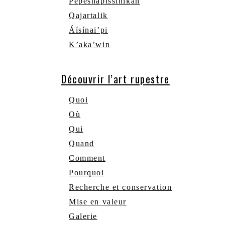
Pepeshapissinikan
Qajartalik
Áísínai’pi
K’aka’win
Découvrir l’art rupestre
Quoi
Où
Qui
Quand
Comment
Pourquoi
Recherche et conservation
Mise en valeur
Galerie