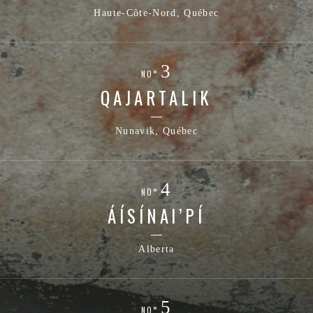
Haute-Côte-Nord, Québec
NO°
QAJARTALIK
Nunavik, Québec
NO°
ÁÍSÍNAI’PÍ
Alberta
NO°