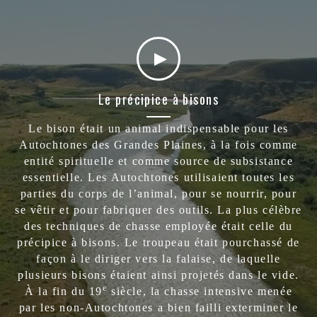
Le précipice à bisons
Le bison était un animal indispensable pour les
Autochtones des Grandes Plaines, à la fois comme
entité spirituelle et comme source de subsistance
essentielle. Les Autochtones utilisaient toutes les
parties du corps de l’animal, pour se nourrir, pour
se vêtir et pour fabriquer des outils. La plus célèbre
des techniques de chasse employée était celle du
précipice à bisons. Le troupeau était pourchassé de
façon à le diriger vers la falaise, de laquelle
plusieurs bisons étaient ainsi projetés dans le vide.
e
À la fin du 19
siècle, la chasse intensive menée
par les non-Autochtones a bien failli exterminer le