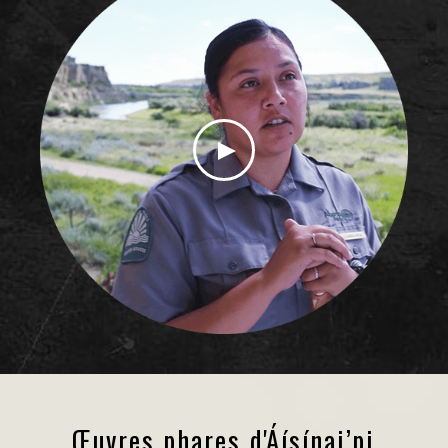
Œuvres phares d'Áísínai’pi