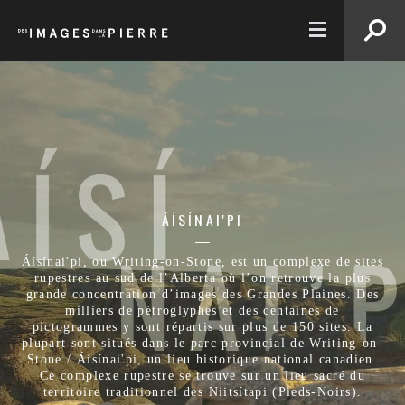
EN
ÁÍSÍNAI'PI
Áísínai'pi, ou Writing-on-Stone, est un complexe de sites
rupestres au sud de l’Alberta où l’on retrouve la plus
grande concentration d’images des Grandes Plaines. Des
milliers de pétroglyphes et des centaines de
pictogrammes y sont répartis sur plus de 150 sites. La
plupart sont situés dans le parc provincial de Writing-on-
Stone / Áísínai'pi, un lieu historique national canadien.
Ce complexe rupestre se trouve sur un lieu sacré du
territoire traditionnel des Niitsítapi (Pieds-Noirs).