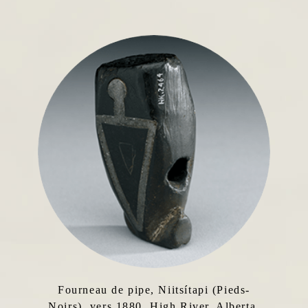
Fourneau de pipe, Niitsítapi (Pieds-
Noirs), vers 1880. High River, Alberta,