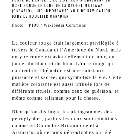
PORTE DE L'ENFER, LIEU D’APPROVISIONNEMENT EN
OCRE ROUGE LE LONG DE LA RIVIÈRE MATTAWA
(ONTARIO), UNE IMPORTANTE VOIE DE NAVIGATION
DANS LE BOUCLIER CANADIEN
Photo : P199 / Wikipedia Commons
La couleur rouge était largement privilégiée à
travers le Canada et l’Amérique du Nord, mais
on y retrouve occasionnellement du noir, du
jaune, du blanc et du bleu. L’ocre rouge qui
contient de l’hématite est une substance
puissante et sacrée, qui symbolise la vie. Cette
matière colorante est aussi utilisée lors de
différents rituels, comme ceux de guérison, et
même comme talisman pour la chasse.
Bien qu’on distingue les pictogrammes des
pétroglyphes, parfois les deux sont combinés
comme en Colombie-Britannique et à
Áísínai’pi où certains pétroglyphes ont été