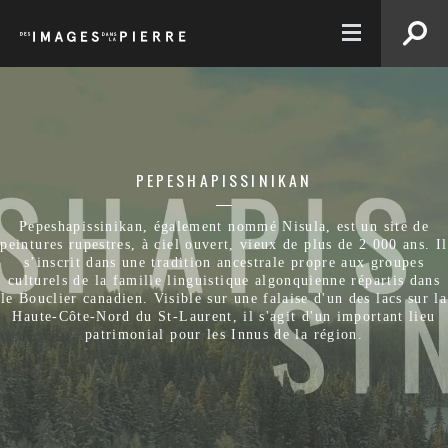
EN
PEPESHAPISSINIKAN
Pepeshapissinikan, également nommé Nisula, est un site de
peintures rupestres, à ciel ouvert, vieux de plus de 2 000 ans. Il
s’inscrit dans une tradition ancestrale propre aux groupes
culturels de la famille linguistique algonquienne répartis dans
le Bouclier canadien. Visible sur une falaise d'un des lacs sur la
Haute-Côte-Nord du St-Laurent, il s'agit d'un important lieu
patrimonial pour les Innus de la région.